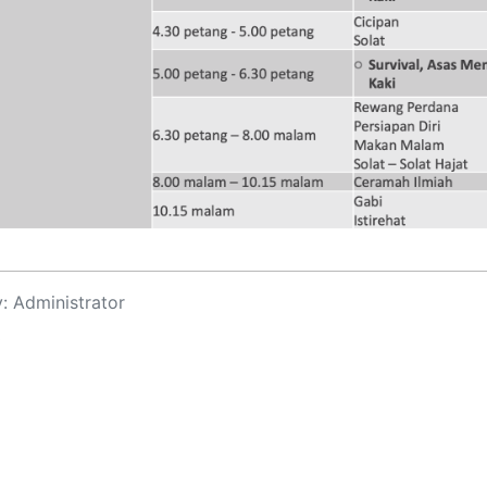
y:
Administrator
3